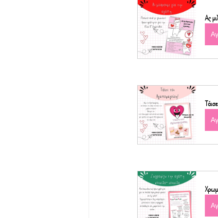
Ας μι
Α
Τάισ
Α
Χρωμ
Α