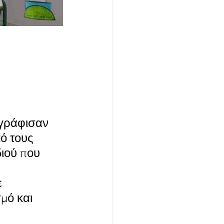
 
ωγράφισαν 
κό τους 
ιού που 
 
μό και 