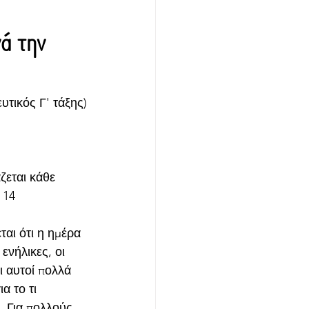
νά την
υτικός Γ' τάξης)
ζεται κάθε 
 14 
αι ότι η ημέρα 
ενήλικες, οι 
ι αυτοί πολλά 
α το τι 
. Για πολλούς 