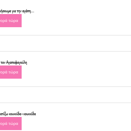
λήσουμε για την αγάπη...
γορά τώρα
ε τον Αγαποφαγούλη
γορά τώρα
ατίζω κουκκίδα-κουκκίδα
γορά τώρα