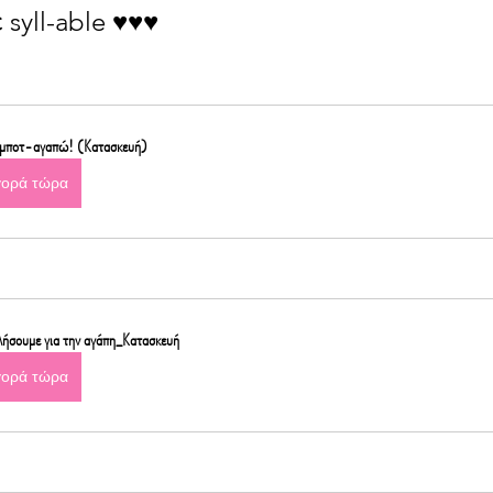
yll-able ♥️♥️♥️
ομποτ-αγαπώ! (Κατασκευή)
γορά τώρα
λήσουμε για την αγάπη_Κατασκευή
γορά τώρα