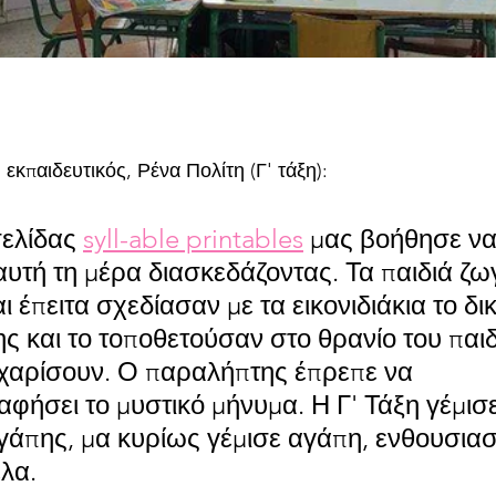
 εκπαιδευτικός, Ρένα Πολίτη (Γ' τάξη): 
σελίδας 
syll-able printables
 μας βοήθησε να
αυτή τη μέρα διασκεδάζοντας. Τα παιδιά ζ
ι έπειτα σχεδίασαν με τα εικονιδιάκια το δι
 και το τοποθετούσαν στο θρανίο του παιδ
 χαρίσουν. Ο παραλήπτης έπρεπε να 
φήσει το μυστικό μήνυμα. Η Γ' Τάξη γέμισε
γάπης, μα κυρίως γέμισε αγάπη, ενθουσιασ
λα.