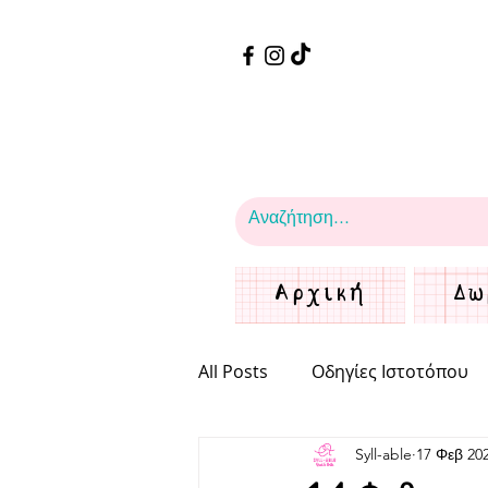
Αρχική
Δω
All Posts
Οδηγίες Ιστοτόπου
Syll-able
17 Φεβ 20