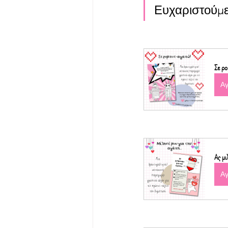
Ευχαριστούμε s
Σε ρ
Α
Ας μι
Α