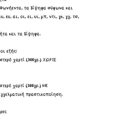
α Φωνήεντα, τα δίψηφα σύφωνα και
ευ, αι, οι, ει, υι, μπ, ντι, γκ, γγ, τσ,
βήτα και τα δίψηφα.
οι εξής:
τερό χαρτί (300γρ.) ΧΩΡΙΣ
τερό χαρτί (300γρ.) ΜΕ
αγγελματική πραστικοποίηση.
ρες