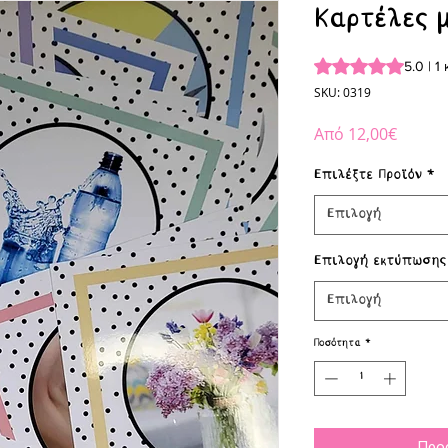
Καρτέλες 
Rating is 5.0 out o
5.0 | 1 
SKU: 0319
Τιμή
Από
12,00€
Έκπτω
Επιλέξτε Προϊόν
*
Επιλογή
Επιλογή εκτύπωσης
Επιλογή
Ποσότητα
*
Προ