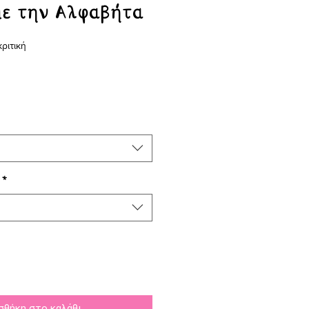
με την Αλφαβήτα
f five stars based on 1 review
κριτική
σης
*
σθήκη στο καλάθι