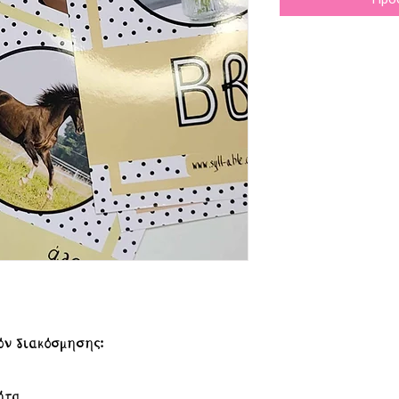
όν διακόσμησης:
ήτα