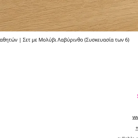
Γρήγορη προβολή
θητών | Σετ με Μολύβι Λαβύρινθο (Συσκευασία των 6)
ww