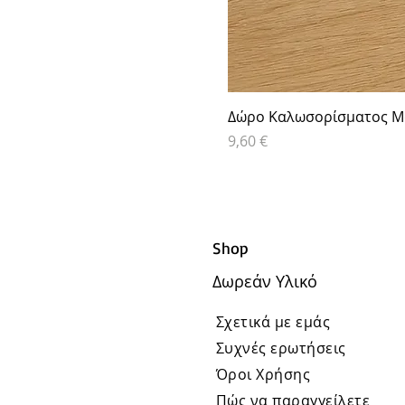
Δώρο Καλωσορίσματος Μα
Τιμή
9,60 €
Shop
Δωρεάν Υλικό
Σχετικά με εμάς
Συχνές ερωτήσεις
Όροι Χρήσης
Πώς να παραγγείλετε