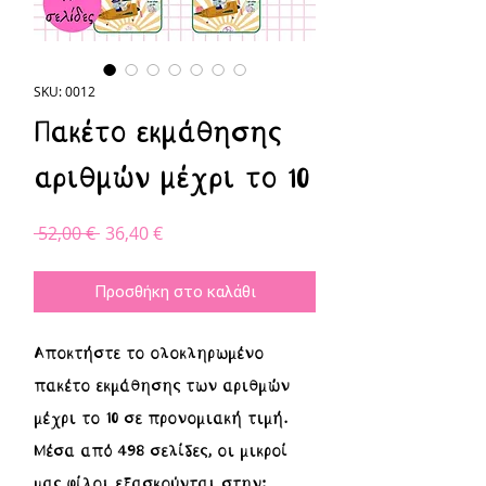
SKU: 0012
Πακέτο εκμάθησης
αριθμών μέχρι το 10
Κανονική
Τιμή
 52,00 € 
36,40 €
τιμή
Έκπτωσης
Προσθήκη στο καλάθι
Αποκτήστε το ολοκληρωμένο
πακέτο εκμάθησης των αριθμών
μέχρι το 10 σε προνομιακή τιμή.
Μέσα από 498 σελίδες, οι μικροί
μας φίλοι εξασκούνται στην: