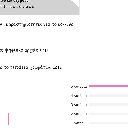
πρόγραμμα φυλ
είναι για παράδ
Firefox, Microso
 με δραστηριότητες για το κόκκινο
Αφού το αποθη
μπορείτε να τ
θέλετε επιλέγο
επιθυμείτε πρ
 το ψηφιακό αρχείο
ΕΔΩ
.
το μέγεθος σε φ
Για οποιαδήποτ
δυσκολία που μ
νο το τετράδιο χρωμάτων
ΕΔΩ
.
διστάσετε να ε
πατώντας
εδώ
5 Αστέρια
Syll-able στο Fa
έρια.
στο Instagram (
4 Αστέρια
3 Αστέρια
2 Αστέρια
1 Αστέρι