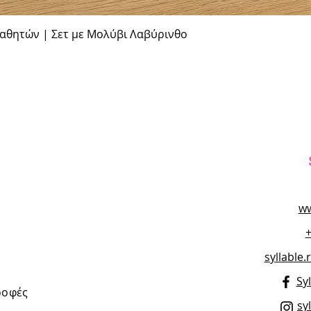
Γρήγορη προβολή
θητών | Σετ με Μολύβι Λαβύρινθο
ww
syllable
Syl
ροφές
sy