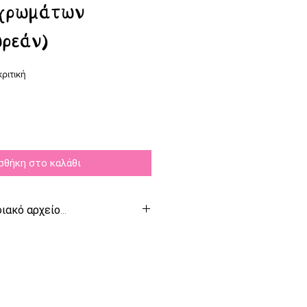
 χρωμάτων
ωρεάν)
f five stars based on 1 review
κριτική
σθήκη στο καλάθι
ιακό αρχείο...
ίθεται σε
ψηφιακή μορφή
.
ε το ψηφιακό αρχείο θα πρέπει
αστήσει στον υπολογιστή σας
dobe Acrobat Reader. Επίσης,
 ανοίξετε και από ένα