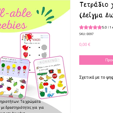
Τετράδιο
(Δείγμα Δ
Rating is 5.0 out o
5.0 | 1 
SKU: 0097
Τιμή
0,00 €
Προ
Σχετικά με το ψηφ
Το προϊόν διατ
Για να ανοίξετ
να έχετε εγκατ
το πρόγραμμα A
μπορείτε να το