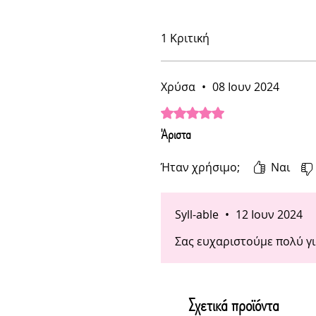
1 Κριτική
Χρύσα
•
08 Ιουν 2024
Βαθμολογήθηκε με 5 από 5 αστ
Άριστα
Ήταν χρήσιμο;
Ναι
Syll-able
•
12 Ιουν 2024
Σας ευχαριστούμε πολύ για
Σχετικά προϊόντα