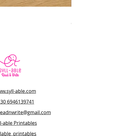
Η Φωνή μου σε Εικόνες – Μέ
Κανονική τιμή
Τιμή Έκπτωσης
45,00 €
40,50 €
w.syll-able.com
+30 6946139741
.readnwrite@gmail.com
l-able Printables
llable_printables