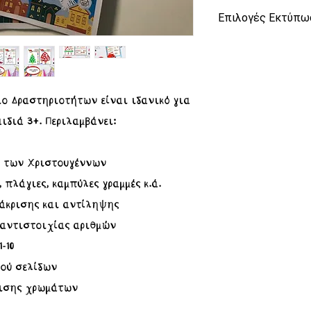
Επιλογές Εκτύπω
Έχετε τη δυνατότ
τετράδιο δραστηρ
εκτυπωμένο:
σε μέγεθος Α5
ιο Δραστηριοτήτων είναι ιδανικό για
σε μέγεθος Α4
ιδιά 3+. Περιλαμβάνει:
με πλαστικοπο
χρησιμοποιηθε
* Στο τετράδιο 
α των Χριστουγέννων
περιλαμβάνονται 
 πλάγιες, καμπύλες γραμμές κ.ά.
ιάκρισης και αντίληψης
αντιστοιχίας αριθμών
-10
ού σελίδων
χισης χρωμάτων