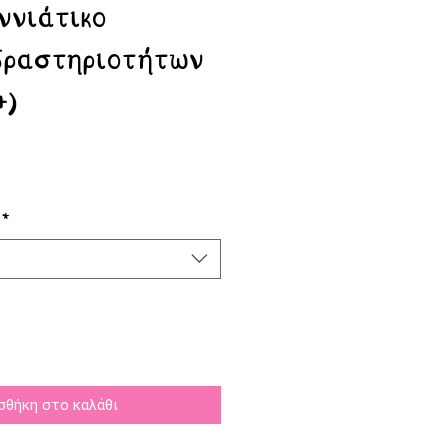
ννιάτικο
δραστηριοτήτων
+)
σης
*
σθήκη στο καλάθι