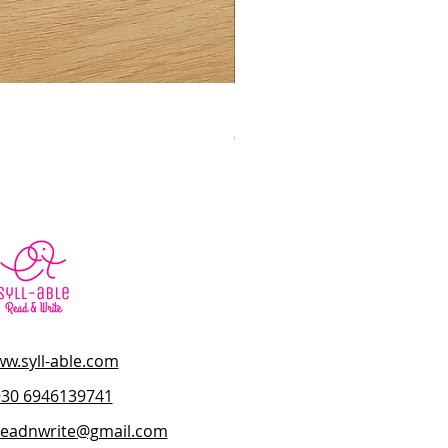
Η Φωνή μου σε Εικόνες – Μέ
Κανονική τιμή
Τιμή Έκπτωσης
45,00 €
40,50 €
w.syll-able.com
+30 6946139741
.readnwrite@gmail.com