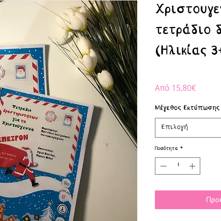
Χριστουγε
τετράδιο 
(Ηλικίας 3
Τιμή
Από
15,80€
Έκπτω
Μέγεθος Εκτύπωσης
Επιλογή
Ποσότητα
*
Προ