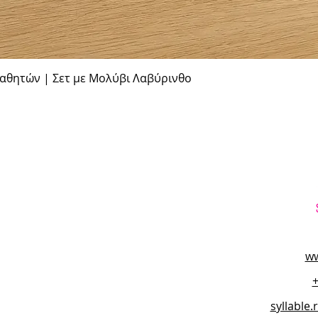
Γρήγορη προβολή
θητών | Σετ με Μολύβι Λαβύρινθο
ww
syllable