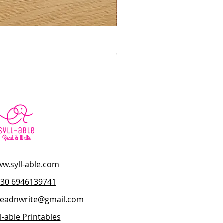
Η Φωνή μου σε Εικόνες – Μέ
Κανονική τιμή
Τιμή Έκπτωσης
45,00 €
40,50 €
w.syll-able.com
+30 6946139741
.readnwrite@gmail.com
l-able Printables