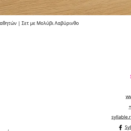
Γρήγορη προβολή
θητών | Σετ με Μολύβι Λαβύρινθο
ww
syllable
Syl