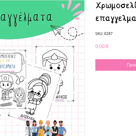
Χρωμοσελί
επαγγελμ
SKU: 0287
Τιμή
0,00 €
Προ