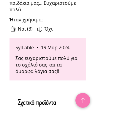
παιδάκια μας... Ευχαριστούμε
πολύ
Ήταν χρήσιμο;
Ναι (3)
Όχι
Syll-able
•
19 Μαρ 2024
Σας ευχαριστούμε πολύ για
το σχόλιό σας και τα
όμορφα λόγια σας!!
Σχετικά προϊόντα
1,60€ το ένα
ΕΚΤΥΠΩΜΕΝΟ