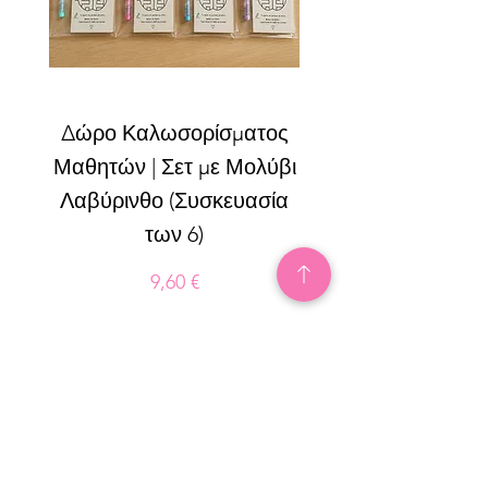
Δώρο Καλωσορίσματος
Η Φωνή μου σε Εικ
Μαθητών | Σετ με Μολύβι
Μέρος Γ’ Κοινων
Λαβύρινθο (Συσκευασία
Δεξιότητες & Ευγ
των 6)
Τιμή
9,60 €
Γραφτείτε στο Newsletter μας