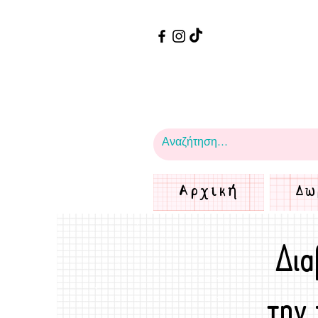
Αρχική
Δω
Δια
την