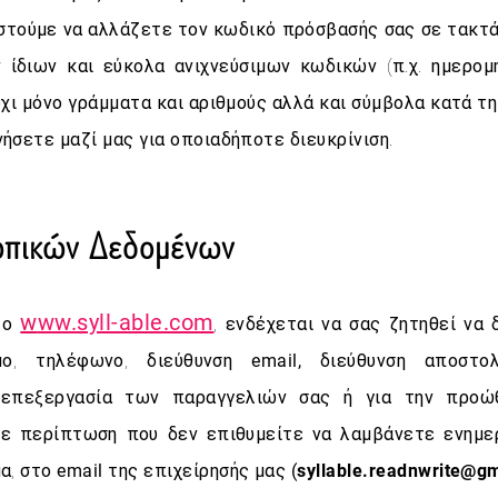
ιστούμε να αλλάζετε τον κωδικό πρόσβασής σας σε τακτά
ίδιων και εύκολα ανιχνεύσιμων κωδικών (π.χ. ημερομη
χι μόνο γράμματα και αριθμούς αλλά και σύμβολα κατά τη
ήσετε μαζί μας για οποιαδήποτε διευκρίνιση.
πικών Δεδομένων
w
ww.syll-able.com
το
, ενδέχεται να σας ζητηθεί ν
υμο, τηλέφωνο, διεύθυνση
email,
διεύθυνση αποστολ
ν επεξεργασία των παραγγελιών σας ή για την προ
Σε περίπτωση που δεν επιθυμείτε να λαμβάνετε ενημ
μα, στο
email
της επιχείρησής μας
(
syllable.readnwrite@g