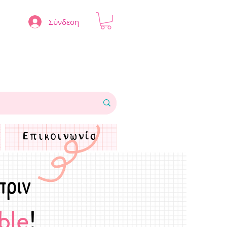
Σύνδεση
Επικοινωνία
πριν
ble
!