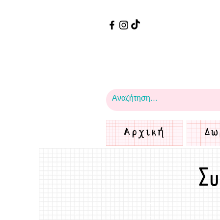
Αρχική
Δω
Συ