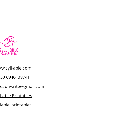
w.syll-able.com
+30 6946139741
.readnwrite@gmail.com
l-able Printables
llable_printables