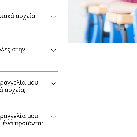
. 3) Μπορείτε να ορίσετε
βει email επιβεβαίωσης,
κτύπωση. 4) Προτιμήστε
ιθύμητη Αλληλογραφία).
ιακά αρχεία
 (actual size). 5)
νωνήστε μαζί μας.
τε το υλικό μας.
παραγγελίας, θα σας
στο οποίο θα υπάρχουν οι
λές στην
ων. Το μόνο που έχετε
το κουμπί ΛΗΨΗ. Οι
0 ημέρες από την
με αποστολές σε όλη την
Πατώντας ΕΔΩ θα δείτε
γματοποιούνται μέσω
ραγγελία μου.
χρειάζονται για να
φορικών εταιρειών. Με
ά αρχεία;
.
εξαρτάται από την
 ο χρόνος παράδοσης
γγελία και την
 Το κόστος αποστολής
το Email που έχετε
ραγγελία μου.
ου βάρους. Με την
 αρχεία της
μένα προϊόντα;
εξαρτάται από την
θεσή σας 30 ημέρες για
 ο χρόνος παράδοσης
ποθηκεύσετε στον