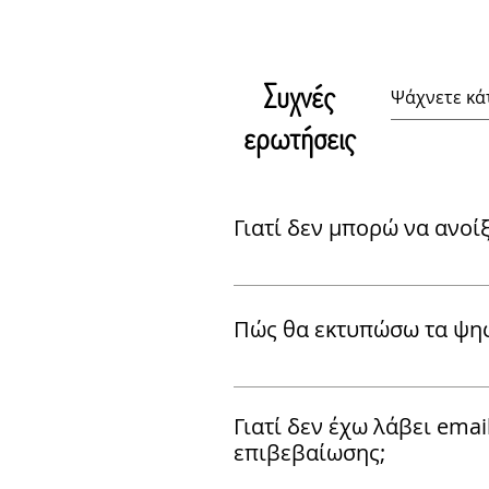
Συχνές
ερωτήσεις
Γιατί δεν μπορώ να ανοίξ
Τα ψηφιακά αρχεία είναι σε μο
συνηθισμένοι τρόποι προβολής
Πώς θα εκτυπώσω τα ψηφ
μέσω του προγράμματος Adobe
οποίο θα πρέπει να έχετε εγκ
Αρχικά, θα πρέπει να προσθέσ
υπολογιστή σας), είτε μέσω κά
στο καλάθι και να τα κατεβάσε
Google Chrome, Microsoft Edje, M
Γιατί δεν έχω λάβει emai
Ύστερα ακολουθήστε τις οδηγί
περίπτωση που αντιμετωπίζετ
επιβεβαίωσης;
εικονίδιο του εκτυπωτή. 2) Επ
την προβολή των αρχείων μας