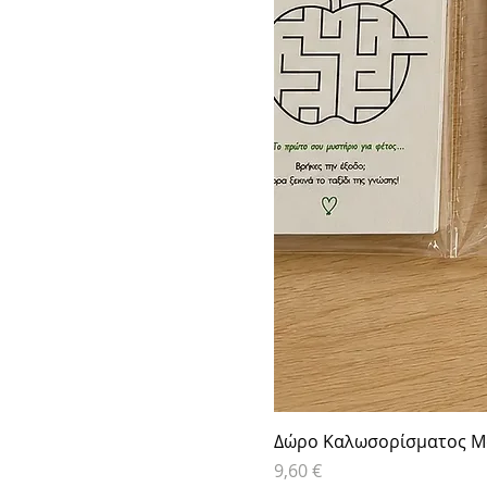
Δώρο Καλωσορίσματος Μα
Τιμή
9,60 €