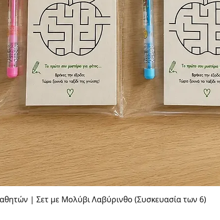
Γρήγορη προβολή
θητών | Σετ με Μολύβι Λαβύρινθο (Συσκευασία των 6)